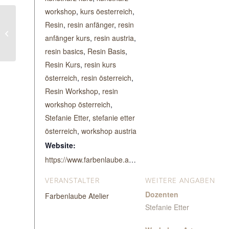
workshop
,
kurs öesterreich
,
Resin
,
resin anfänger
,
resin
Workshop Fusion Art
anfänger kurs
,
resin austria
,
Ideas
resin basics
,
Resin Basis
,
Resin Kurs
,
resin kurs
österreich
,
resin österreich
,
Resin Workshop
,
resin
workshop österreich
,
Stefanie Etter
,
stefanie etter
österreich
,
workshop austria
Website:
https://www.farbenlaube.at/veranstaltungsprogramm/adventure-resin-basiskurs-5/
VERANSTALTER
WEITERE ANGABEN
Dozenten
Farbenlaube Atelier
Stefanie Etter