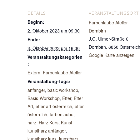
DETAILS
VERANSTALTUNGSORT
Beginn:
Farbenlaube Atelier
2. Oktober 2023 um 09:30
Dornbirn
J.G. Ulmer-Straße 6
Ende:
Dornbirn
,
6850
Österreic
3. Oktober 2023 um 16:30
Google Karte anzeigen
Veranstaltungskategorien
:
Extern
,
Farbenlaube Atelier
Veranstaltung-Tags:
anfänger
,
basic workshop
,
Basis-Workshop
,
Etter
,
Etter
Art
,
etter art österreich
,
etter
österreich
,
farbenlaube
,
harz
,
Harz Kurs
,
Kunst
,
kunstharz anfänger
,
kunstharz kurs
,
kunstharz