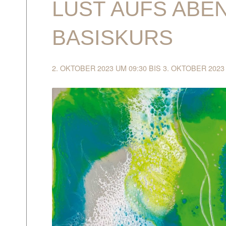
LUST AUFS ABE
BASISKURS
2. OKTOBER 2023 UM 09:30
BIS
3. OKTOBER 2023
h