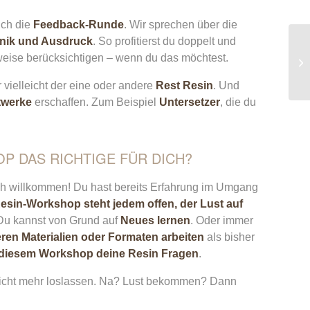
uch die
Feedback-Runde
. Wir sprechen über die
chnik und Ausdruck
. So profitierst du doppelt und
eise berücksichtigen – wenn du das möchtest.
vielleicht der eine oder andere
Rest Resin
. Und
stwerke
erschaffen. Zum Beispiel
Untersetzer
, die du
OP DAS RICHTIGE FÜR DICH?
ch willkommen! Du hast bereits Erfahrung im Umgang
esin-Workshop steht jedem offen, der Lust auf
Du kannst von Grund auf
Neues lernen
. Oder immer
ren Materialien oder Formaten arbeiten
als bisher
in diesem Workshop deine Resin Fragen
.
 nicht mehr loslassen. Na? Lust bekommen? Dann