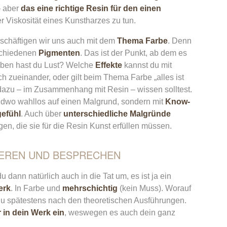
– aber
das eine richtige Resin für den einen
er Viskosität eines Kunstharzes zu tun.
eschäftigen wir uns auch mit dem
Thema Farbe
. Denn
rschiedenen
Pigmenten
. Das ist der Punkt, ab dem es
arben hast du Lust? Welche
Effekte
kannst du mit
h zueinander, oder gilt beim Thema Farbe „alles ist
 dazu – im Zusammenhang mit Resin – wissen solltest.
ndwo wahllos auf einen Malgrund, sondern mit
Know-
efühl
. Auch über
unterschiedliche Malgründe
n, die sie für die Resin Kunst erfüllen müssen.
SIEREN UND BESPRECHEN
 dann natürlich auch in die Tat um, es ist ja ein
erk
. In Farbe und
mehrschichtig
(kein Muss). Worauf
du spätestens nach den theoretischen Ausführungen.
r in dein Werk ein
, weswegen es auch dein ganz