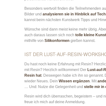
Besonders wertvoll finden die Teilnehmenden a
Bilder und
analysieren sie in Hinblick auf Te
kannst beim nächsten Kunstwerk Tipps und Hinw
Wünsche sind dann meist keine mehr übrig. Aber 
auch daraus lassen sich noch
tolle kleine Kun
mithilfe von
Silikonformen
gießen kannst.
IST DER LUST-AUF-RESIN-WORKSH
Du hast noch keine Erfahrung mit Resin? Herzli
mit Resin? Herzlich willkommen! Der
Lust-auf-R
Resin hat
. Deswegen habe ich ihn so genannt. 
wieder Neues. Dein
Wissen ergänzen
. Mit
ande
… Und: Nutze die Gelegenheit und
stelle mir 
Resin wird dich überraschen, begeistern – und
freue ich mich auf deine Anmeldung.