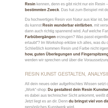
Resin
kennen, denn es gibt nicht nur ein Resin 
bestimmten Zweck
. Das hat zum Beispiel mit d
Da hochwertiges Resin von Natur aus klar ist, b
du kannst
Resin wunderbar einfärben
, mit ve
dann auch richtig spannend wird. Auf welche F
Farbübergängen
erzeugen? Was passt eigentlic
erlaubt“? Im Workshop erkläre ich alles, was du
Schließlich kommen Resin und Farbe nicht irge
how, guten Überlegungen und Fingerspitzeng
werden wir sprechen und über die Voraussetzunge
RESIN KUNST GESTALTEN, ANALY
All dein neues oder aufgefrischtes Wissen setzt du
„Work“-shop:
Du gestaltest dein Resin Kunstw
es dabei aus technischer Sicht ankommt, weißt 
Jetzt liegt es an dir. Denn
du bringst viel von di
persönliches Kunstwerk wird.