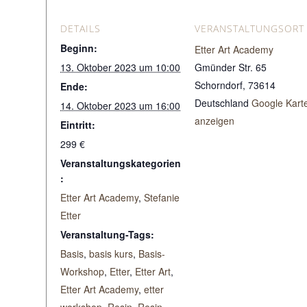
DETAILS
VERANSTALTUNGSORT
Beginn:
Etter Art Academy
13. Oktober 2023 um 10:00
Gmünder Str. 65
Schorndorf
,
73614
Ende:
Deutschland
Google Kart
14. Oktober 2023 um 16:00
anzeigen
Eintritt:
299 €
Veranstaltungskategorien
:
Etter Art Academy
,
Stefanie
Etter
Veranstaltung-Tags:
Basis
,
basis kurs
,
Basis-
Workshop
,
Etter
,
Etter Art
,
Etter Art Academy
,
etter
workshop
,
Resin
,
Resin