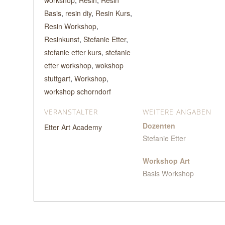
Basis
,
resin diy
,
Resin Kurs
,
Resin Workshop
,
Resinkunst
,
Stefanie Etter
,
stefanie etter kurs
,
stefanie
etter workshop
,
wokshop
stuttgart
,
Workshop
,
workshop schorndorf
VERANSTALTER
WEITERE ANGABEN
Dozenten
Etter Art Academy
Stefanie Etter
Workshop Art
Basis Workshop