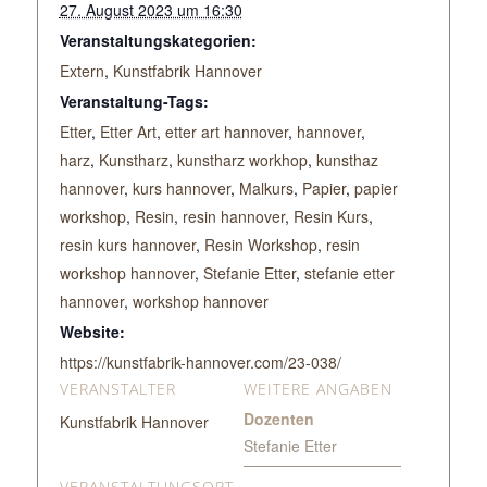
27. August 2023 um 16:30
Veranstaltungskategorien:
Extern
,
Kunstfabrik Hannover
Veranstaltung-Tags:
Etter
,
Etter Art
,
etter art hannover
,
hannover
,
harz
,
Kunstharz
,
kunstharz workhop
,
kunsthaz
hannover
,
kurs hannover
,
Malkurs
,
Papier
,
papier
workshop
,
Resin
,
resin hannover
,
Resin Kurs
,
resin kurs hannover
,
Resin Workshop
,
resin
workshop hannover
,
Stefanie Etter
,
stefanie etter
hannover
,
workshop hannover
Website:
https://kunstfabrik-hannover.com/23-038/
VERANSTALTER
WEITERE ANGABEN
Dozenten
Kunstfabrik Hannover
Stefanie Etter
VERANSTALTUNGSORT