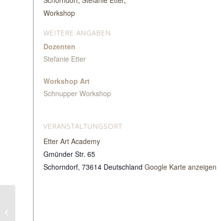
Workshop
WEITERE ANGABEN
Dozenten
Stefanie Etter
Workshop Art
Schnupper Workshop
VERANSTALTUNGSORT
Etter Art Academy
Gmünder Str. 65
Schorndorf
,
73614
Deutschland
Google Karte anzeigen
Haptik trifft Hochglanz
– Struktur und Resin