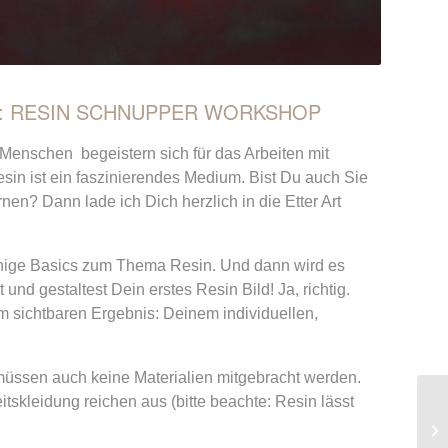
N: RESIN SCHNUPPER WORKSHOP
 Menschen begeistern sich für das Arbeiten mit
esin ist ein faszinierendes Medium. Bist Du auch Sie
en? Dann lade ich Dich herzlich in die Etter Art
inige Basics zum Thema Resin. Und dann wird es
 und gestaltest Dein erstes Resin Bild! Ja, richtig.
m sichtbaren Ergebnis: Deinem individuellen,
müssen auch keine Materialien mitgebracht werden.
itskleidung reichen aus (bitte beachte: Resin lässt