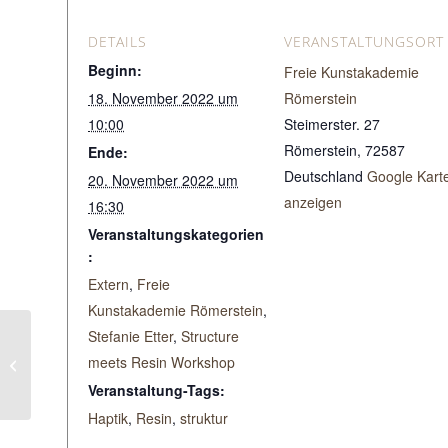
DETAILS
VERANSTALTUNGSORT
Beginn:
Freie Kunstakademie
18. November 2022 um
Römerstein
10:00
Steimerster. 27
Römerstein
,
72587
Ende:
Deutschland
Google Kart
20. November 2022 um
anzeigen
16:30
Veranstaltungskategorien
:
Extern
,
Freie
Kunstakademie Römerstein
,
Stefanie Etter
,
Structure
Resin Schnupper
meets Resin Workshop
Workshop (siehe
Zusatztermin 2.11.)
Veranstaltung-Tags:
Haptik
,
Resin
,
struktur