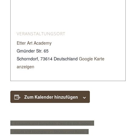
VERANSTALTUNGSORT
Etter Art Academy
Gmünder Str. 65
Schorndorf
,
73614
Deutschland
Google Karte
anzeigen
Zum Kalender hinzufügen
Enkaustik und Sumpfkalk: Zwei die sich lieben
Haptik trifft Hochglanz – Struktur und Resin