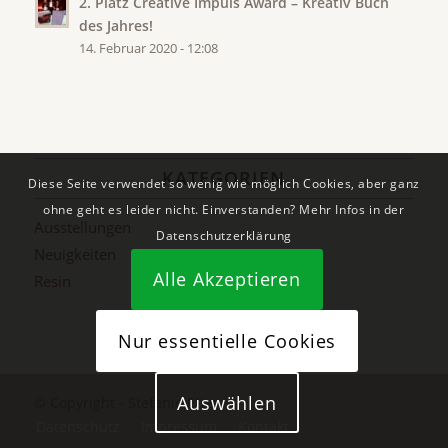
2. Platz Creative Impuls Award – Kreativ Buch
des Jahres!
14. Februar 2020 - 12:08
KATEGORIEN
Diese Seite verwendet so wenig wie möglich Cookies, aber ganz
ohne geht es leider nicht. Einverstanden? Mehr Infos in der
Ausstellungen
Datenschutzerklärung
Neuigkeiten
Alle Akzeptieren
Resin
Nur essentielle Cookies
Auswählen
© Copyright - Stefanie Etter
Datenschutz
Impressum
Kontakt