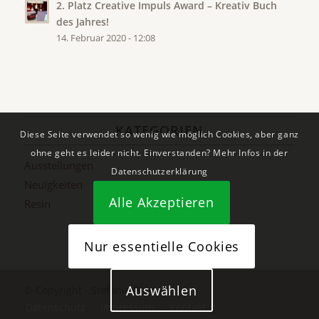
2. Platz Creative Impuls Award – Kreativ Buch
des Jahres!
14. Februar 2020 - 12:08
KATEGORIEN
Diese Seite verwendet so wenig wie möglich Cookies, aber ganz
ohne geht es leider nicht. Einverstanden? Mehr Infos in der
Ausstellungen
Datenschutzerklärung
Neuigkeiten
Alle Akzeptieren
Resin
Nur essentielle Cookies
Auswählen
© Copyright - Stefanie Etter
Datenschutz
Impressum
Kontakt