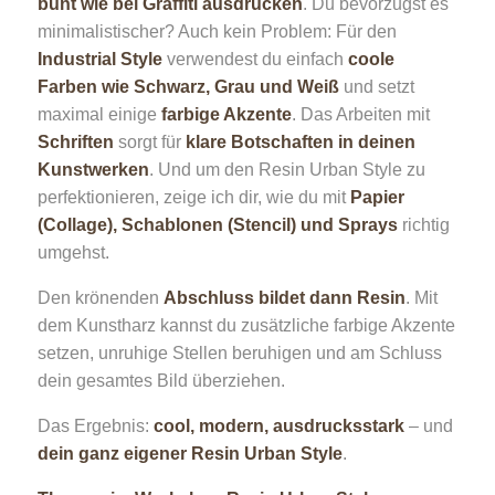
bunt wie bei Graffiti ausdrücken
. Du bevorzugst es
minimalistischer? Auch kein Problem: Für den
Industrial Style
verwendest du einfach
coole
Farben wie Schwarz, Grau und Weiß
und setzt
maximal einige
farbige Akzente
. Das Arbeiten mit
Schriften
sorgt für
klare Botschaften in deinen
Kunstwerken
. Und um den Resin Urban Style zu
perfektionieren, zeige ich dir, wie du mit
Papier
(Collage), Schablonen (Stencil) und Sprays
richtig
umgehst.
Den krönenden
Abschluss bildet dann Resin
. Mit
dem Kunstharz kannst du zusätzliche farbige Akzente
setzen, unruhige Stellen beruhigen und am Schluss
dein gesamtes Bild überziehen.
Das Ergebnis:
cool, modern, ausdrucksstark
– und
dein ganz eigener Resin Urban Style
.